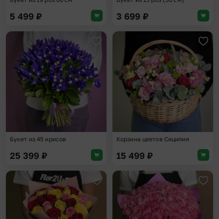
5 499
₽
3 699
₽
Добавить в избранное
Доба
Букет из 45 ирисов
Корзина цветов Сицилия
25 399
₽
15 499
₽
Добавить в избранное
Доба