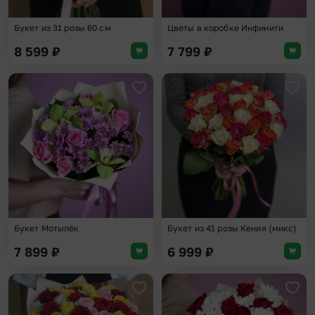
Букет из 31 розы 60 см
Цветы в коробке Инфинити
8 599
₽
7 799
₽
Добавить в избранное
Доба
Букет Мотылёк
Букет из 41 розы Кения (микс)
7 899
₽
6 999
₽
Добавить в избранное
Доба