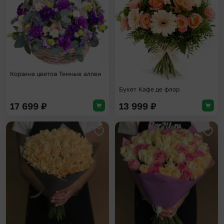
Корзина цветов Темные аллеи
Букет Кафе де флор
17 699
₽
13 999
₽
Добавить в избранное
Доба