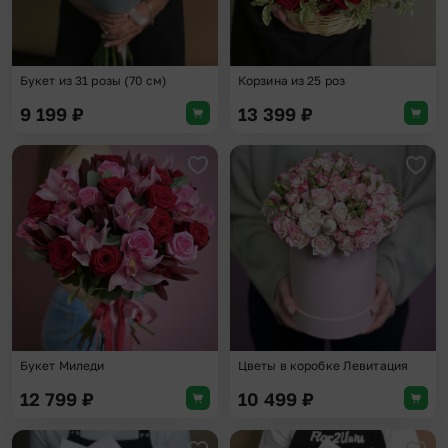
Букет из 31 розы (70 см)
Корзина из 25 роз
9 199
₽
13 399
₽
Добавить в избранное
Доба
Букет Миледи
Цветы в коробке Левитация
12 799
₽
10 499
₽