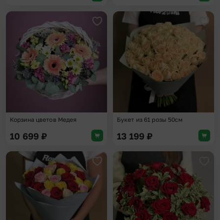
Добавить в избранное
Доба
Корзина цветов Медея
Букет из 61 розы 50см
10 699
₽
13 199
₽
Добавить в избранное
Доба