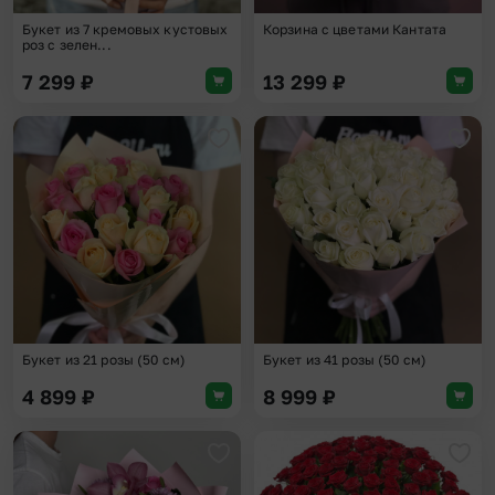
Букет из 7 кремовых кустовых
Корзина с цветами Кантата
роз с зелен...
7 299
₽
13 299
₽
Добавить в избранное
Доба
Букет из 21 розы (50 см)
Букет из 41 розы (50 см)
4 899
₽
8 999
₽
Добавить в избранное
Доба