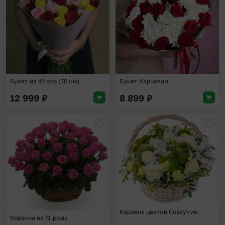
Букет из 45 роз (70 см)
Букет Карнавал
12 999
₽
8 899
₽
Добавить в избранное
Доба
Корзина цветов Созвучие
Корзина из 71 розы