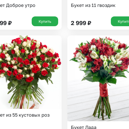
ет Доброе утро
Букет из 11 гвоздик
Купить
Купит
199
₽
2 999
₽
Выберите город доставки
Или выберите из популярных
Москва и МО
Санкт-Петербург
ет из 55 кустовых роз
Нижний Новгород
Самара
Букет Лада