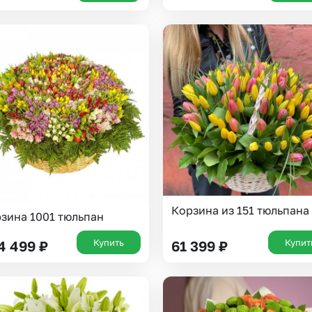
Корзина из 151 тюльпана
зина 1001 тюльпан
Купить
Купит
4 499
₽
61 399
₽