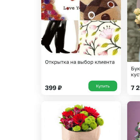
Гипсофила
Суккуленты
Гортензии
Тюльпаны
Ирисы
Фрезия
Каллы
Эустома
Открытка на выбор клиента
Бук
кус
Купить
399
₽
7 