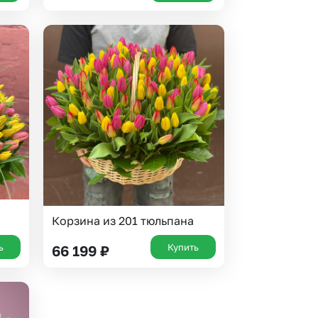
Корзина из 201 тюльпана
ь
Купить
66 199
₽