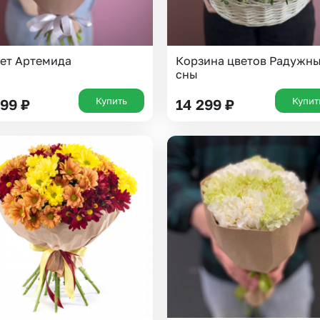
ет Артемида
Корзина цветов Радужн
сны
Купить
Купит
299
₽
14 299
₽