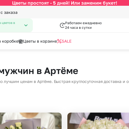
Цветы простоят - 5 дней! Или заменим букет!
ус заказа
 цветов в
Работаем ежедневно
24 часа в сутки
в коробке
Цветы в корзине
SALE
По цвету
Категории
писка из роддома
нфеты к букетам
День Рождения
Открытки
 мужчин в Артёме
 Февраля
День Учителя
за
Разноцветные розы
По виду цветка
С
Марта
Новый Год
по лучшим ценам в Артёме. Быстрая круглосуточная доставка и 
Букеты до 2500 руб
Ав
мая
Пасха
Распродажа
Цв
пускной
Последний звонок
Букеты от 4000 руб. (премиу
Цв
довщина
Повышение
я роза
Букеты 2500 - 4000 руб.
До
Букеты 1500 - 2600 руб.
До
Недорогие цветы
До