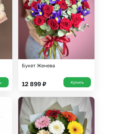
 10000 рублей
рная пятница
Букет Женева
ь
Купить
12 899
₽