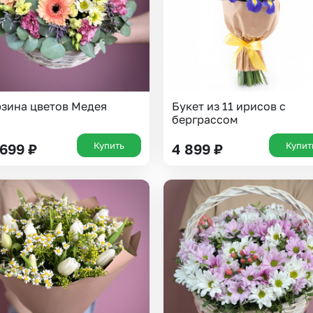
зина цветов Медея
Букет из 11 ирисов с
берграссом
Купить
Купит
 699
₽
4 899
₽