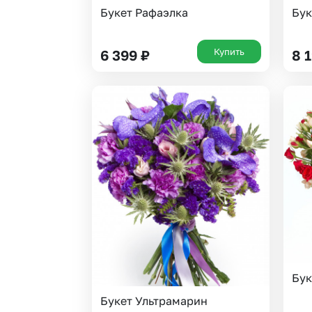
Букет Рафаэлка
Бук
Купить
6 399
₽
8 
Бук
Букет Ультрамарин