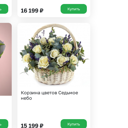
ь
Купить
16 199
₽
Корзина цветов Седьмое
небо
ь
Купить
15 199
₽