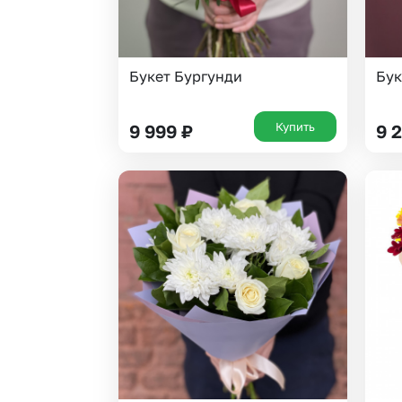
Букет Бургунди
Бук
Купить
9 999
₽
9 