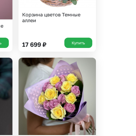
Корзина цветов Темные
аллеи
ые
ь
Купить
17 699
₽