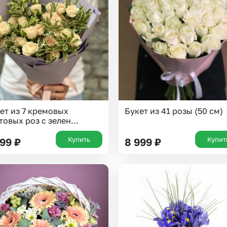
Insta букеты
До
Хиты продаж
Че
Новинки
Все категории
ет из 7 кремовых
Букет из 41 розы (50 см)
товых роз с зелен...
Купить
Купит
299
₽
8 999
₽