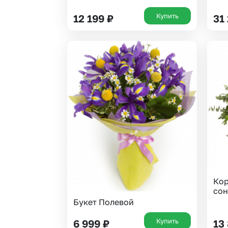
Купить
12 199
₽
31
Кор
сон
Букет Полевой
Купить
6 999
₽
13