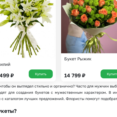
Букет Рыжик
лилий
Купить
Купит
 499
₽
14 799
₽
 чтобы он выглядел стильно и органично? Часто для мужчин вы
дят для создания букетов с мужественным характером. В ин
 с каталогом лучших предложений. Флористы помогут подобрат
укеты?