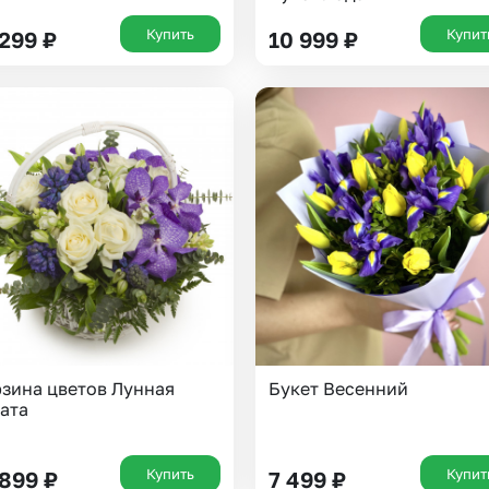
Казань
Уфа
Купить
Купит
 299
₽
10 999
₽
Челябинск
Екатеринбург
Новосибирск
Омск
Волгоград
Воронеж
зина цветов Лунная
Букет Весенний
ата
Купить
Купит
 899
₽
7 499
₽