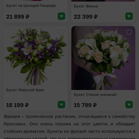
Букет из орхидей Пандора
Букет Фиона
21 899
₽
22 399
₽
Добавить в избранное
Доба
Букет Морской бриз
Букет Стихия желаний
16 199
₽
15 799
₽
Фрезия – тропическое растение, относящееся к семейству
Ирисовых. Оно очень похоже на этот цветок и обладает
стойким ароматом. Букеты из фрезий часто используются в
оформлении свадеб, где они дополняютнежные композиции