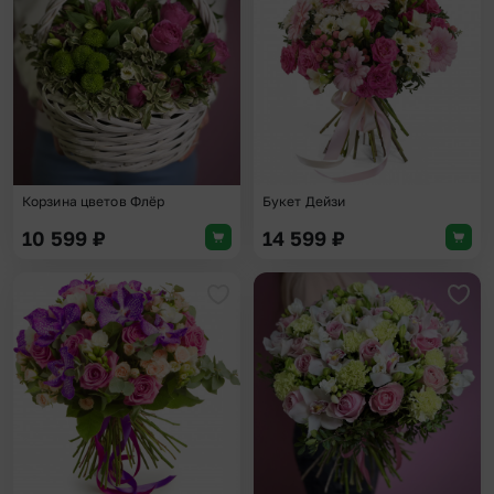
Добавить в избранное
Доба
Корзина цветов Флёр
Букет Дейзи
10 599
₽
14 599
₽
Добавить в избранное
Доба