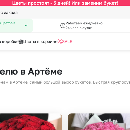
Цветы простоят - 5 дней! Или заменим букет!
ус заказа
 цветов в
Работаем ежедневно
24 часа в сутки
в коробке
Цветы в корзине
SALE
По цвету
Категории
писка из роддома
нфеты к букетам
День Рождения
Открытки
телю в Артёме
 Февраля
День Учителя
за
Разноцветные розы
По виду цветка
С
Марта
Новый Год
нам в Артёме, самый большой выбор букетов. Быстрая круглосу
Букеты до 2500 руб
Ав
мая
Пасха
Распродажа
Цв
пускной
Последний звонок
Букеты от 4000 руб. (премиу
Цв
довщина
Повышение
я роза
Букеты 2500 - 4000 руб.
До
Букеты 1500 - 2600 руб.
До
Недорогие цветы
До