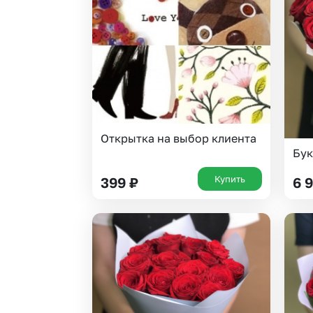
Гипсофила
Суккуленты
Гортензии
Тюльпаны
Ирисы
Фрезия
Каллы
Эустома
Открытка на выбор клиента
Бук
Купить
399
₽
6 