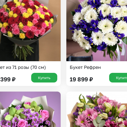
Казань
Уфа
Челябинск
Екатеринбург
Новосибирск
Омск
Волгоград
Воронеж
ет из 71 розы (70 см)
Букет Рефрен
Купить
Купит
 399
₽
19 899
₽