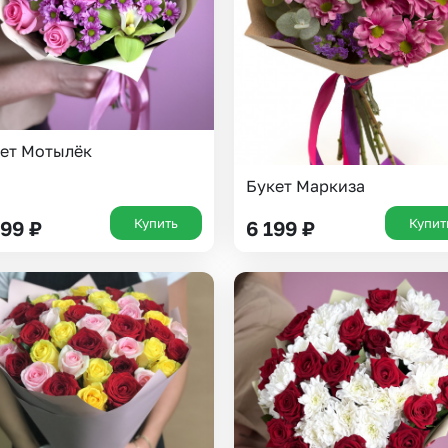
ет Мотылёк
Букет Маркиза
Купить
Купит
899
₽
6 199
₽