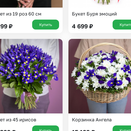
ет из 19 роз 60 см
Букет Буря эмоций
Купить
Купит
499
₽
4 699
₽
ет из 45 ирисов
Корзинка Ангела
Купить
Купит