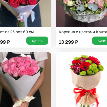
ет из 25 роз 60 см
Корзина с цветами Кант
Купить
Купит
999
₽
13 299
₽