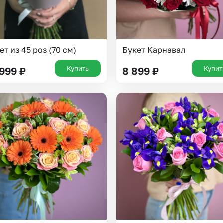
ет из 45 роз (70 см)
Букет Карнавал
Купить
Купит
 999
₽
8 899
₽