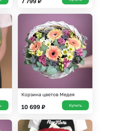
7 799
₽
Корзина цветов Медея
ь
Купить
10 699
₽