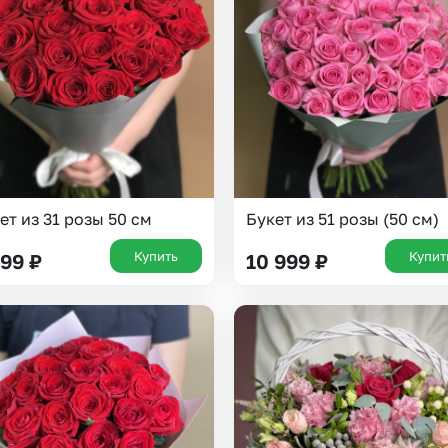
Insta букеты
До
Хиты продаж
Че
Новинки
Все категории
ет из 31 розы 50 см
Букет из 51 розы (50 см)
Купить
Купит
999
₽
10 999
₽