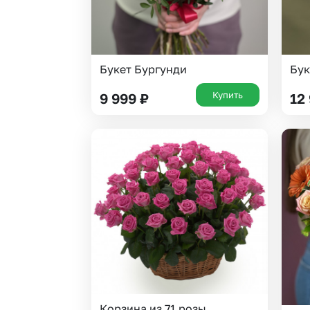
Букет Бургунди
Бук
Купить
9 999
₽
12
Корзина из 71 розы