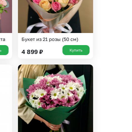
ата
Букет из 21 розы (50 см)
ь
Купить
4 899
₽