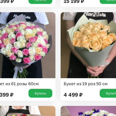
 399
₽
15 199
₽
Выберите город доставки
ет из 61 розы 60см
Букет из 19 роз 50 см
Купить
Купит
 399
₽
4 499
₽
Или выберите из популярных
Москва и МО
Санкт-Петербург
Нижний Новгород
Самара