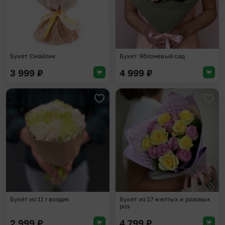
Букет Смайлик
Букет Яблоневый сад
3 999
₽
4 999
₽
Добавить в избранное
Доба
Букет из 11 гвоздик
Букет из 17 желтых и розовых
роз
2 999
₽
4 799
₽