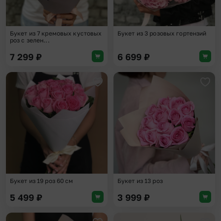
Букет из 7 кремовых кустовых
Букет из 3 розовых гортензий
роз с зелен...
7 299
₽
6 699
₽
Добавить в избранное
Доба
Букет из 19 роз 60 см
Букет из 13 роз
5 499
₽
3 999
₽