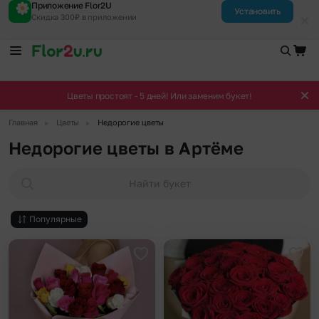
Приложение Flor2U
Установить
Скидка 300₽ в приложении
Цветы простоят - 5 дней! Или заменим букет!
▶
▶
Главная
Цветы
Недорогие цветы
Недорогие цветы в Артёме
Найти букет
Популярные
Добавить в избранное
Доба