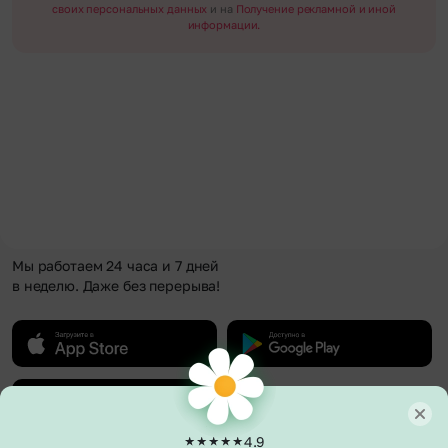
своих персональных данных
и на
Получение рекламной и иной
информации.
Мы работаем 24 часа и 7 дней
в неделю. Даже без перерыва!
4.9