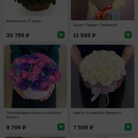
Корзина из 71 розы
Букет Привет Любимой
39 799
₽
11 599
₽
Добавить в избранное
Доба
Пионовидные розы в коробке
Цветы в коробке Эверест
Galaxy
9 799
₽
7 599
₽