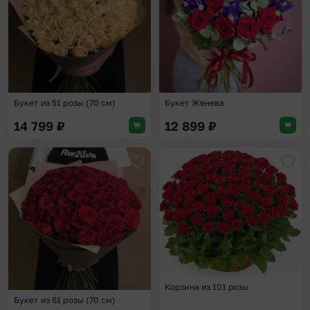
Букет из 51 розы (70 см)
Букет Женева
14 799
₽
12 899
₽
Добавить в избранное
Доба
Корзина из 101 розы
Букет из 61 розы (70 см)