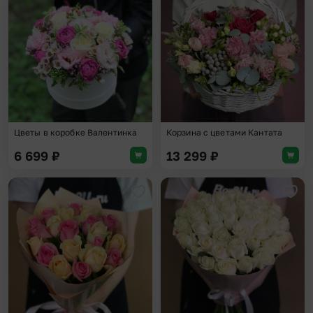
Добавить в избранное
Доба
Цветы в коробке Валентинка
Корзина с цветами Кантата
6 699
₽
13 299
₽
Добавить в избранное
Доба