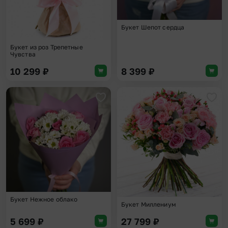
Букет Шепот сердца
Букет из роз Трепетные
Чувства
10 299
₽
8 399
₽
Добавить в избранное
Доба
Букет Нежное облако
Букет Миллениум
5 699
₽
27 799
₽