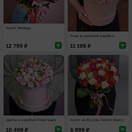
Букет Миледи
Розы в шляпной коробке
12 799
₽
11 199
₽
Добавить в избранное
Доба
Цветы в коробке Левитация
Букет из 41 розы Кения (микс)
10 499
₽
6 999
₽