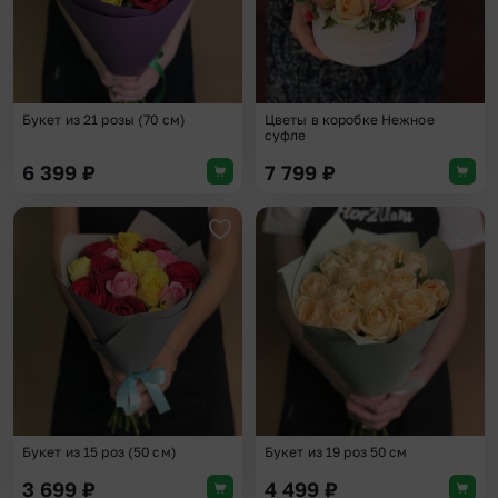
Букет из 21 розы (70 см)
Цветы в коробке Нежное
суфле
6 399
₽
7 799
₽
Добавить в избранное
Доба
Букет из 15 роз (50 см)
Букет из 19 роз 50 см
3 699
₽
4 499
₽