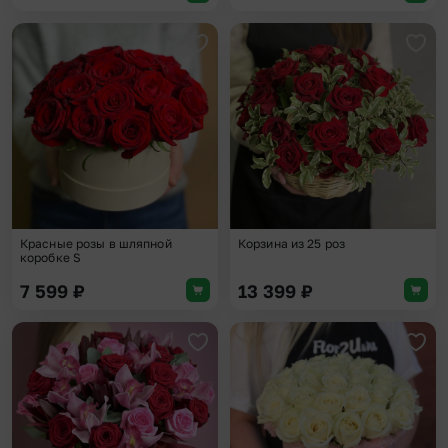
Добавить в избранное
Доба
Красные розы в шляпной
Корзина из 25 роз
коробке S
7 599
₽
13 399
₽
Добавить в избранное
Доба