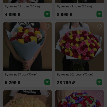
Букет из 21 розы (50 см)
Букет из 41 розы (50 см)
4 899
₽
8 999
₽
Добавить в избранное
Доба
Букет из 17 роз (70 см)
Букет из 101 розы (70 см)
5 299
₽
28 799
₽
Добавить в избранное
Доба