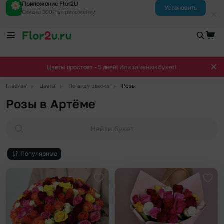
Приложение Flor2U
Установить
Скидка 300₽ в приложении
Цветы простоят - 5 дней! Или заменим букет!
▶
▶
▶
Главная
Цветы
По виду цветка
Розы
Розы в Артёме
Найти букет
Популярные
Добавить в избранное
Доба